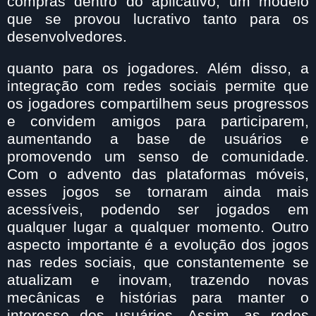
compras dentro do aplicativo, um modelo
que se provou lucrativo tanto para os
desenvolvedores.
quanto para os jogadores. Além disso, a
integração com redes sociais permite que
os jogadores compartilhem seus progressos
e convidem amigos para participarem,
aumentando a base de usuários e
promovendo um senso de comunidade.
Com o advento das plataformas móveis,
esses jogos se tornaram ainda mais
acessíveis, podendo ser jogados em
qualquer lugar a qualquer momento. Outro
aspecto importante é a evolução dos jogos
nas redes sociais, que constantemente se
atualizam e inovam, trazendo novas
mecânicas e histórias para manter o
interesse dos usuários. Assim, as redes