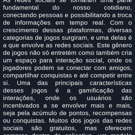
fundamental do nosso cotidiano,
conectando pessoas e possibilitando a troca
de informações em tempo real. Com o
crescimento dessas plataformas, diversas
categorias de jogos surgiram, e uma delas é
a que envolve as redes sociais. Este gênero
de jogos não só entretém como também cria
um espaço para interação social, onde os
jogadores podem se conectar com amigos,
compartilhar conquistas e até competir entre
si. Uma das principais características
desses jogos é a gamificação das
interações, onde os usuários são
incentivados a se envolver mais e mais,
seja pela acúmulo de pontos, recompensas
ou conquistas. Muitos dos jogos das redes
sociais são gratuitos, mas oferecem